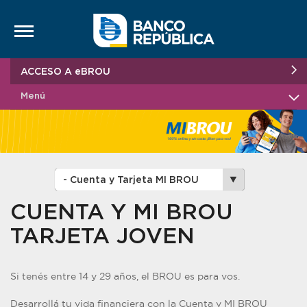
Saltar al contenido
ACCESO A eBROU
Menú
CUENTA Y MI BROU
TARJETA JOVEN
Si tenés entre 14 y 29 años, el BROU es para vos.
Desarrollá tu vida financiera con la Cuenta y MI BROU