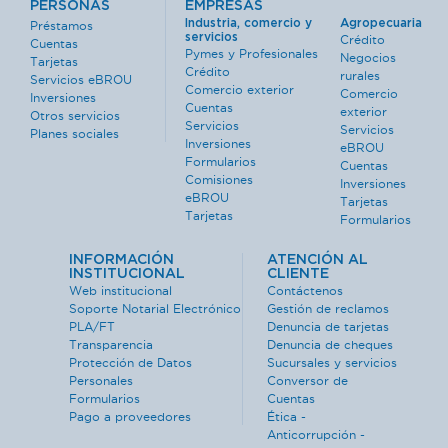
PERSONAS
EMPRESAS
Industria, comercio y
Agropecuaria
Préstamos
servicios
Crédito
Cuentas
Pymes y Profesionales
Negocios
Tarjetas
Crédito
rurales
Servicios eBROU
Comercio exterior
Comercio
Inversiones
Cuentas
exterior
Otros servicios
Servicios
Servicios
Planes sociales
Inversiones
eBROU
Formularios
Cuentas
Comisiones
Inversiones
eBROU
Tarjetas
Tarjetas
Formularios
INFORMACIÓN
ATENCIÓN AL
INSTITUCIONAL
CLIENTE
Web institucional
Contáctenos
Soporte Notarial Electrónico
Gestión de reclamos
PLA/FT
Denuncia de tarjetas
Transparencia
Denuncia de cheques
Protección de Datos
Sucursales y servicios
Personales
Conversor de
Formularios
Cuentas
Pago a proveedores
Ética -
Anticorrupción -