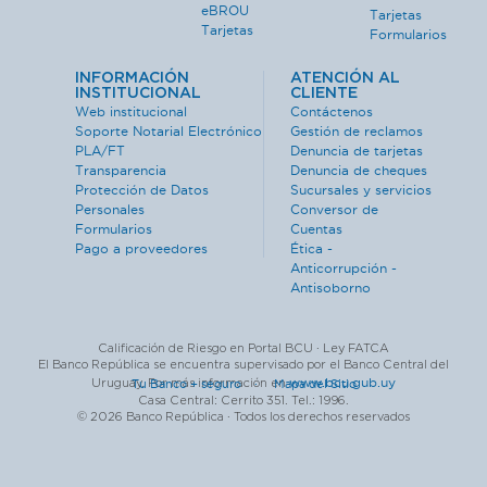
eBROU
Tarjetas
Tarjetas
Formularios
INFORMACIÓN
ATENCIÓN AL
INSTITUCIONAL
CLIENTE
Web institucional
Contáctenos
Soporte Notarial Electrónico
Gestión de reclamos
PLA/FT
Denuncia de tarjetas
Transparencia
Denuncia de cheques
Protección de Datos
Sucursales y servicios
Personales
Conversor de
Formularios
Cuentas
Pago a proveedores
Ética -
Anticorrupción -
Antisoborno
Calificación de Riesgo en Portal BCU · Ley FATCA
El Banco República se encuentra supervisado por el Banco Central del
www.bcu.gub.uy
Uruguay. Por más información en
Tu Banco + seguro ·
Mapa del Sitio
Casa Central: Cerrito 351. Tel.: 1996.
© 2026 Banco República · Todos los derechos reservados