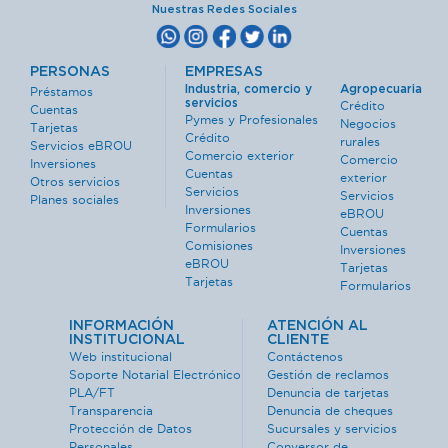
Nuestras Redes Sociales
PERSONAS
EMPRESAS
Industria, comercio y
Agropecuaria
Préstamos
servicios
Crédito
Cuentas
Pymes y Profesionales
Negocios
Tarjetas
Crédito
rurales
Servicios eBROU
Comercio exterior
Comercio
Inversiones
Cuentas
exterior
Otros servicios
Servicios
Servicios
Planes sociales
Inversiones
eBROU
Formularios
Cuentas
Comisiones
Inversiones
eBROU
Tarjetas
Tarjetas
Formularios
INFORMACIÓN
ATENCIÓN AL
INSTITUCIONAL
CLIENTE
Web institucional
Contáctenos
Soporte Notarial Electrónico
Gestión de reclamos
PLA/FT
Denuncia de tarjetas
Transparencia
Denuncia de cheques
Protección de Datos
Sucursales y servicios
Personales
Conversor de