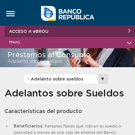
Saltar al contenido
ACCESO A eBROU
Menú
Préstamos al Consumo
Adelanto sobre Sueldos
Adelantos sobre Sueldos
Características del producto
Personas físicas que cobran su sueldo o
Beneficiarios:
pasividad a través de una caja de ahorros del Banco.