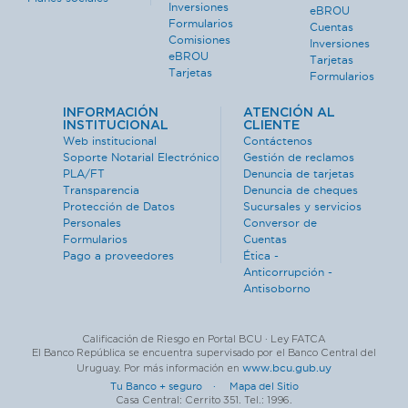
Inversiones
eBROU
Formularios
Cuentas
Comisiones
Inversiones
eBROU
Tarjetas
Tarjetas
Formularios
INFORMACIÓN
ATENCIÓN AL
INSTITUCIONAL
CLIENTE
Web institucional
Contáctenos
Soporte Notarial Electrónico
Gestión de reclamos
PLA/FT
Denuncia de tarjetas
Transparencia
Denuncia de cheques
Protección de Datos
Sucursales y servicios
Personales
Conversor de
Formularios
Cuentas
Pago a proveedores
Ética -
Anticorrupción -
Antisoborno
Calificación de Riesgo en Portal BCU · Ley FATCA
El Banco República se encuentra supervisado por el Banco Central del
www.bcu.gub.uy
Uruguay. Por más información en
Tu Banco + seguro ·
Mapa del Sitio
Casa Central: Cerrito 351. Tel.: 1996.