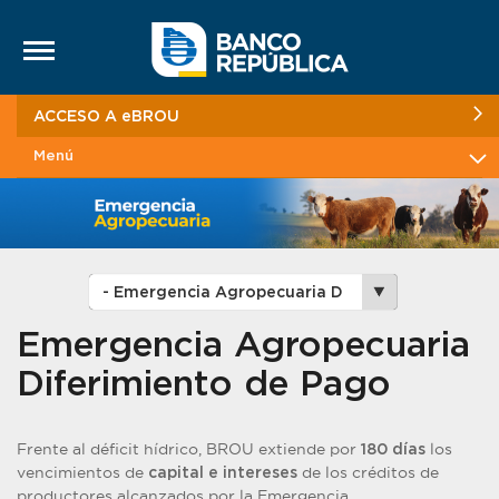
Saltar al contenido
ACCESO A eBROU
Menú
Emergencia Agropecuaria
Diferimiento de Pago
Frente al déficit hídrico, BROU extiende por
los
180 días
vencimientos de
de los créditos de
capital e intereses
productores alcanzados por la Emergencia.