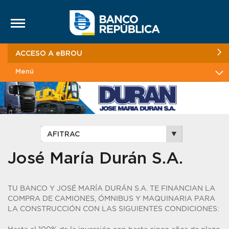
Saltar al contenido
ACCESO A eBROU
Menú
José María Durán S.A.
TU BANCO Y JOSÉ MARÍA DURÁN S.A. TE FINANCIAN LA
COMPRA DE CAMIONES, ÓMNIBUS Y MAQUINARIA PARA
LA CONSTRUCCIÓN CON LAS SIGUIENTES CONDICIONES: