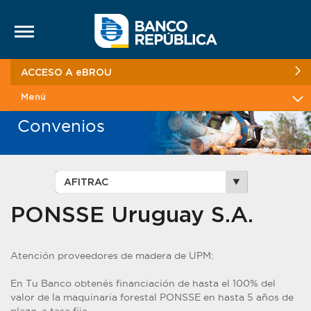
Saltar al contenido
ACCESO A eBROU
Menú
Convenios
PONSSE Uruguay S.A.
Atención proveedores de madera de UPM:
En Tu Banco obtenés financiación de hasta el 100% del
valor de la maquinaria forestal PONSSE en hasta 5 años de