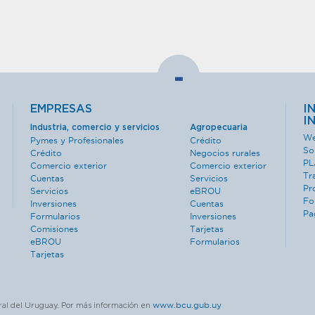
-
EMPRESAS
I
I
Industria, comercio y servicios
Agropecuaria
We
Pymes y Profesionales
Crédito
So
Crédito
Negocios rurales
PL
Comercio exterior
Comercio exterior
Tr
Cuentas
Servicios
Pr
Servicios
eBROU
Fo
Inversiones
Cuentas
Pa
Formularios
Inversiones
Comisiones
Tarjetas
eBROU
Formularios
Tarjetas
www.bcu.gub.uy
ral del Uruguay. Por más información en