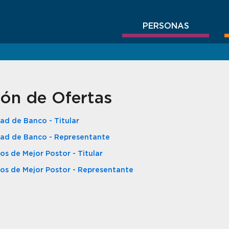
PERSONAS
ión de Ofertas
d de Banco - Titular
ad de Banco - Representante
s de Mejor Postor - Titular
os de Mejor Postor - Representante