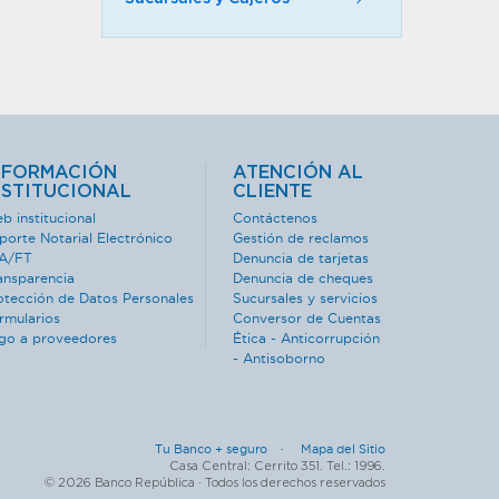
NFORMACIÓN
ATENCIÓN AL
NSTITUCIONAL
CLIENTE
b institucional
Contáctenos
porte Notarial Electrónico
Gestión de reclamos
A/FT
Denuncia de tarjetas
ansparencia
Denuncia de cheques
otección de Datos Personales
Sucursales y servicios
rmularios
Conversor de Cuentas
go a proveedores
Ética - Anticorrupción
- Antisoborno
Tu Banco + seguro ·
Mapa del Sitio
Casa Central: Cerrito 351. Tel.: 1996.
© 2026 Banco República · Todos los derechos reservados